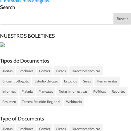
« Entradas más antiguas
Search
NUESTROS BOLETINES
Tipos de Documentos
Alertas
Brochures
Comics
Cursos
Directrices técnicas
EncuentroBogota
Estudio de caso
Estudios
Guias
Herramientas
Informes
Malaria
Manuales
Notas informativas
Políticas
Reportes
Resumen
Tercera Reunión Regional
Webinario
Type of Documents
Alertas
Brochures
Comics
Cursos
Directrices técnicas