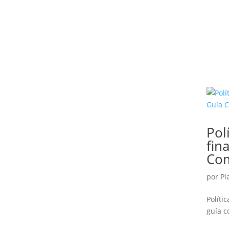
Pol
fin
Com
por
Pl
Polít
guía 