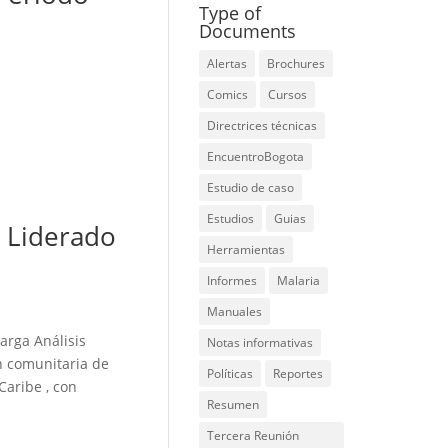
Type of
Documents
Alertas
Brochures
Comics
Cursos
Directrices técnicas
EncuentroBogota
Estudio de caso
Estudios
Guias
o Liderado
Herramientas
Informes
Malaria
Manuales
arga Análisis
Notas informativas
n comunitaria de
Políticas
Reportes
Caribe , con
Resumen
Tercera Reunión