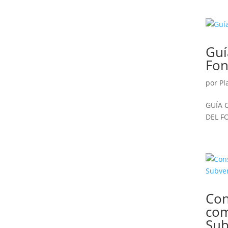
Guí
Fon
por
Pl
GUÍA
DEL F
Con
com
Sub