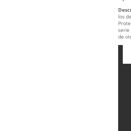
Desc
los d
Prote
serie
de ot