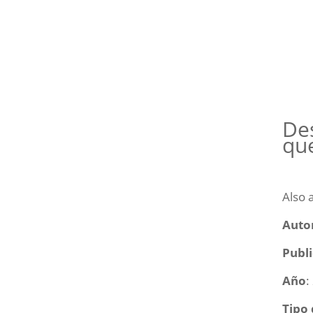
Des
que
Also 
Auto
Publ
Año
:
Tipo