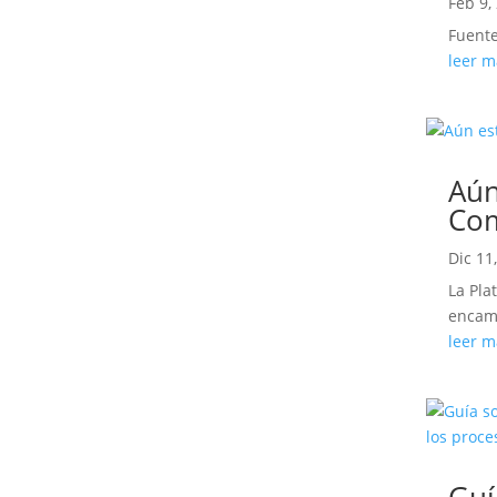
Feb 9,
Fuente
leer m
Aún
Com
Dic 11
La Pla
encam
leer m
Guí