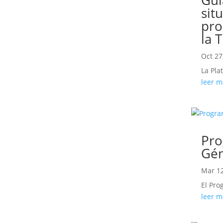
sit
pro
la 
Oct 27
La Pla
leer m
Pro
Gé
Mar 12
El Pro
leer m