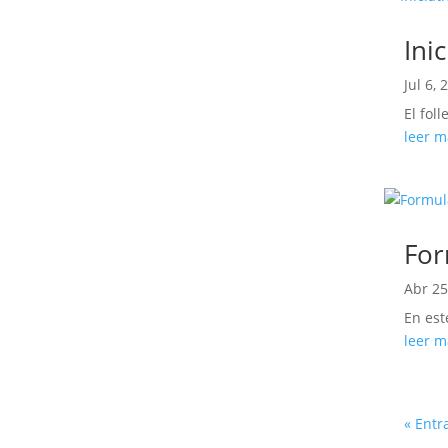
Ini
Jul 6, 
El fol
leer m
For
Abr 25
En est
leer m
« Entr