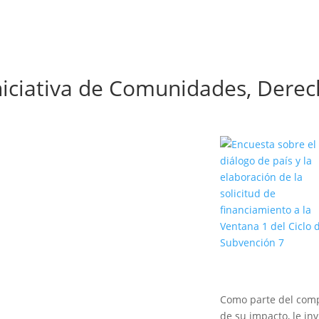
niciativa de Comunidades, Der
sistencia técnica para
la participación
comunitaria
utor: Fondo Mundial Publicado por:
Fondo Mundial Año: 2024 Tipo de
documento: Nota Informativa
Descripción: El Fondo Mundial de
ha contra el sida, la tuberculosis y la
malaria mantiene un fuerte
ompromiso con la promoción de la
Como parte del comp
participación significativa de las...
de su impacto, le inv