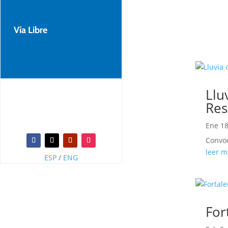
Vía Libre
Llu
Res
Ene 18
Convoc
leer m
ESP
/
ENG
For