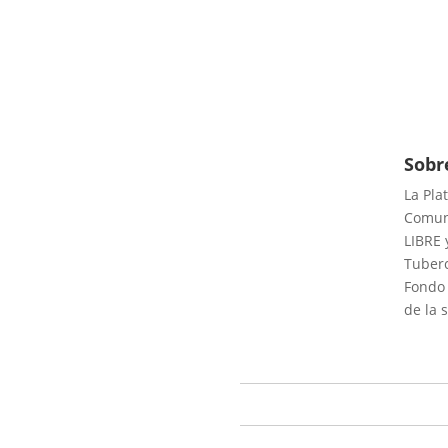
Sobr
La Pla
Comuni
LIBRE 
Tuberc
Fondo 
de la 