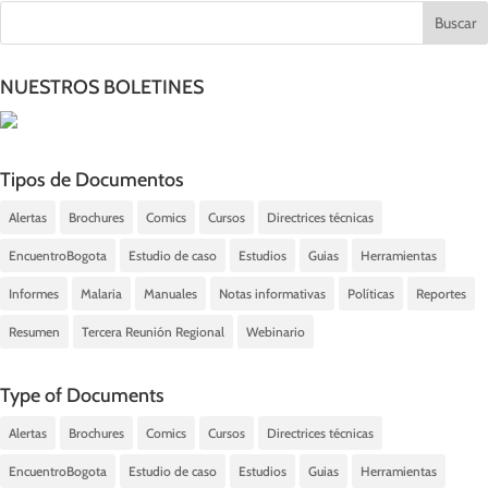
NUESTROS BOLETINES
Tipos de Documentos
Alertas
Brochures
Comics
Cursos
Directrices técnicas
EncuentroBogota
Estudio de caso
Estudios
Guias
Herramientas
Informes
Malaria
Manuales
Notas informativas
Políticas
Reportes
Resumen
Tercera Reunión Regional
Webinario
Type of Documents
Alertas
Brochures
Comics
Cursos
Directrices técnicas
EncuentroBogota
Estudio de caso
Estudios
Guias
Herramientas