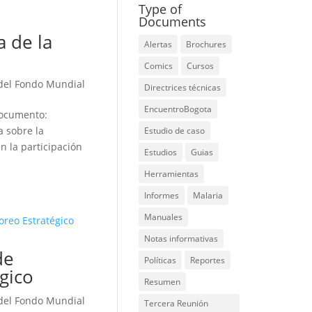
Type of
Documents
a de la
Alertas
Brochures
Comics
Cursos
del Fondo Mundial
Directrices técnicas
EncuentroBogota
documento:
a sobre la
Estudio de caso
n la participación
Estudios
Guias
Herramientas
Informes
Malaria
Manuales
Notas informativas
de
Políticas
Reportes
égico
Resumen
del Fondo Mundial
Tercera Reunión