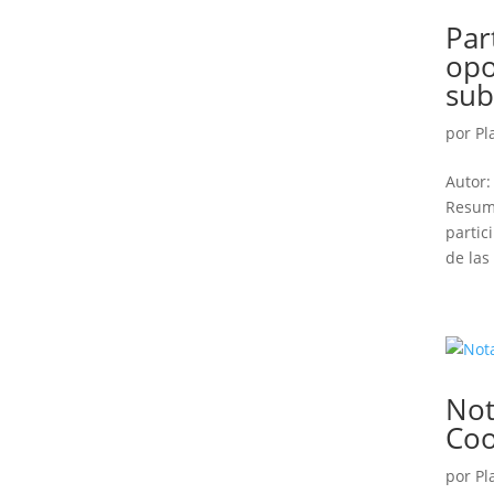
Par
opo
su
por
Pl
Autor:
Resume
partic
de las
Not
Coo
por
Pl