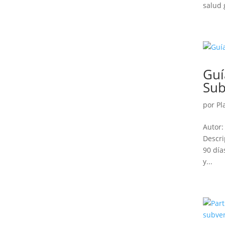
salud 
Guí
Sub
por
Pl
Autor:
Descri
90 día
y...