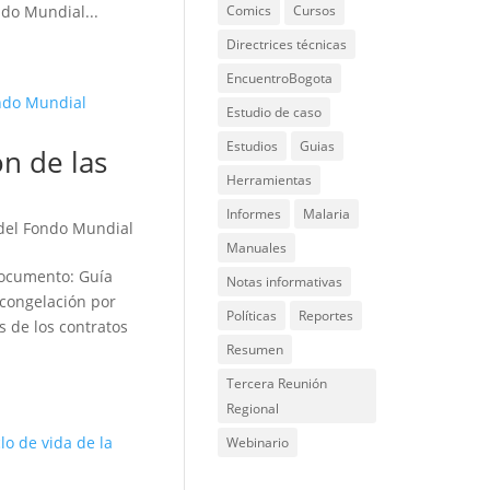
ndo Mundial...
Comics
Cursos
Directrices técnicas
EncuentroBogota
Estudio de caso
Estudios
Guias
n de las
Herramientas
Informes
Malaria
del Fondo Mundial
Manuales
documento: Guía
Notas informativas
 congelación por
Políticas
Reportes
s de los contratos
Resumen
Tercera Reunión
Regional
Webinario