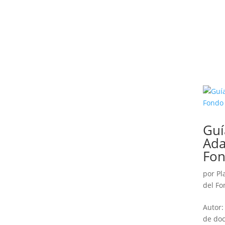
Guí
Ada
Fon
por
Pl
del F
Autor:
de doc