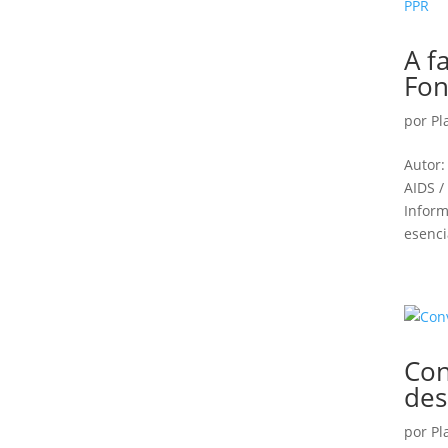
A f
Fon
por
Pl
Autor:
AIDS /
Inform
esencia
Con
des
por
Pl