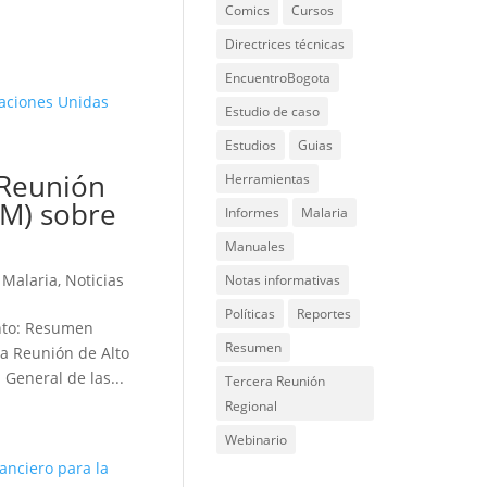
Comics
Cursos
Directrices técnicas
EncuentroBogota
Estudio de caso
Estudios
Guias
 Reunión
Herramientas
LM) sobre
Informes
Malaria
Manuales
y Malaria
,
Noticias
Notas informativas
Políticas
Reportes
ento: Resumen
Resumen
la Reunión de Alto
General de las...
Tercera Reunión
Regional
Webinario