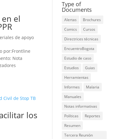
Type of
Documents
 en el
Alertas
Brochures
 PPR
Comics
Cursos
eriales de apoyo
Directrices técnicas
EncuentroBogota
o por:Frontline
mento: Nota
Estudio de caso
izadores
Estudios
Guias
Herramientas
Informes
Malaria
Manuales
Notas informativas
ilitar los
Políticas
Reportes
Resumen
Tercera Reunión