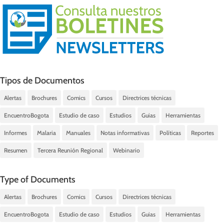
Tipos de Documentos
Alertas
Brochures
Comics
Cursos
Directrices técnicas
EncuentroBogota
Estudio de caso
Estudios
Guias
Herramientas
Informes
Malaria
Manuales
Notas informativas
Políticas
Reportes
Resumen
Tercera Reunión Regional
Webinario
Type of Documents
Alertas
Brochures
Comics
Cursos
Directrices técnicas
EncuentroBogota
Estudio de caso
Estudios
Guias
Herramientas