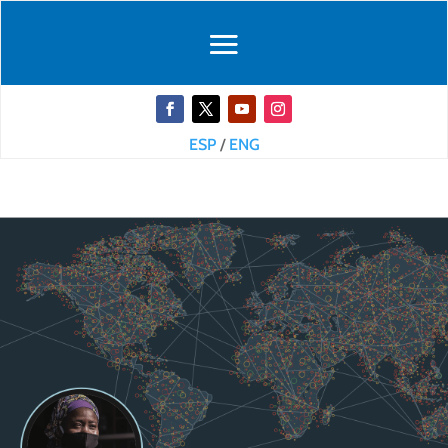
ESP
/
ENG