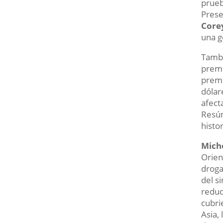
prueb
Prese
Core
una g
Tambi
premi
premi
dólar
afect
Resúm
histo
Mich
Orien
droga
del s
reduc
cubri
Asia,