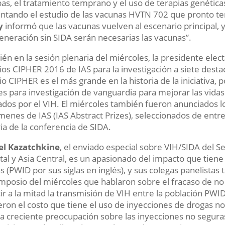
as, el tratamiento temprano y el uso de terapias genética
ntando el estudio de las vacunas HVTN 702 que pronto ten
y
informó que las vacunas vuelven al escenario principal, y
eneración sin SIDA serán necesarias las vacunas”.
én en la sesión plenaria del miércoles, la presidente elec
os CIPHER 2016 de IAS para la investigación a siete desta
o CIPHER es el más grande en la historia de la iniciativa, 
es para investigación de vanguardia para mejorar las vidas
ados por el VIH. El miércoles también fueron anunciados l
enes de IAS (IAS Abstract Prizes), seleccionados de entre
ria de la conferencia de SIDA
.
el Kazatchkine
, el enviado especial sobre VIH/SIDA del 
tal y Asia Central, es un apasionado del impacto que tiene
s (PWID por sus siglas en inglés), y sus colegas panelista
imposio del miércoles que hablaron sobre el fracaso de n
ir a la mitad la transmisión de VIH entre la población PWI
eron el costo que tiene el uso de inyecciones de drogas n
 la creciente preocupación sobre las inyecciones no seguras en