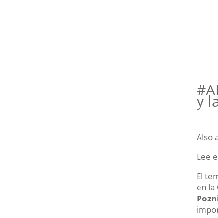
#AI
y l
Also 
Lee e
El te
en la
Pozn
impor