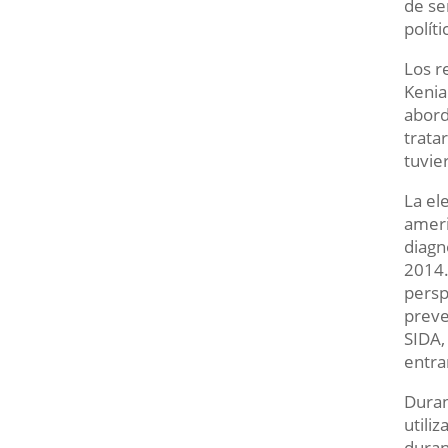
de se
polít
Los r
Kenia
abord
trata
tuvie
La el
ameri
diagn
2014.
persp
preve
SIDA
entra
Duran
utili
duran