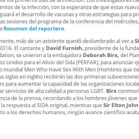
tos de la infección, con la esperanza de que estas nuev
 guiará el desarrollo de vacunas y otras estrategias para pr
s sesiones del programa de la conferencia del miércoles, y 
na
Resumen del reportero
.
mente, más de un asistente quedó deslumbrado al ver a
S
2016. El cantante y
David Furnish,
presidente de la funda
ation, se unieron a la embajadora
Deborah Birx,
del Pla
os Unidos para el Alivio del Sida (PERFAR), para anunciar q
ro mundial Men Who Have Sex With Men (Hombres que ti
us siglas en inglés) recibirán las dos primeras subvencion
es para aumentar la capacidad de las organizaciones loca
ar servicios de alta calidad a personas LGBT.
Birx
conmovió
encia de la prensa, recordando a los hombres jóvenes que a
r la respuesta al SIDA original, mientras que
Sir Elton John
to a los derechos humanos, ningún avance científico acaba