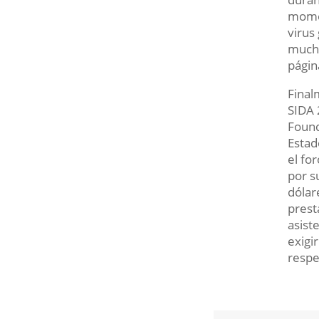
momen
virus
mucha
pági
Final
SIDA 
Found
Estad
el fo
por s
dólar
prest
asist
exigi
respe