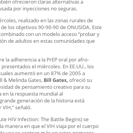
bién ofrecieron claras alternativas a
ausada por inyecciones no seguras.
rcoles, realizado en las zonas rurales de
 de los objetivos 90-90-90 de ONUSIDA. Este
 combinado con un modelo acceso “probar y
rción de adultos en estas comunidades que
 la adherencia a la PrEP oral por afro-
presentados el miércoles. En EE.UU., los
exuales aumentó en un 87% de 2005 a
ill & Melinda Gates,
Bill Gates,
ofreció su
cesidad de pensamiento creativo para su
 en la respuesta mundial al
grande generación de la historia está
r VIH,” señaló.
ute HIV Infection: The Battle Begins) se
 la manera en que el VIH viaja por el cuerpo
cada vez se centran más en estos primeros