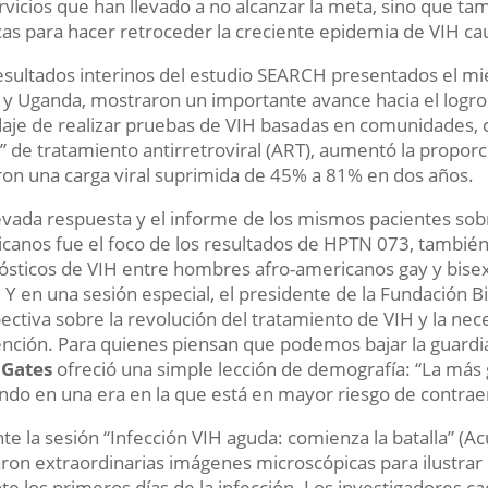
rvicios que han llevado a no alcanzar la meta, sino que tam
icas para hacer retroceder la creciente epidemia de VIH c
esultados interinos del estudio SEARCH presentados el mié
 y Uganda, mostraron un importante avance hacia el logro
aje de realizar pruebas de VIH basadas en comunidades,
r” de tratamiento antirretroviral (ART), aumentó la propo
ron una carga viral suprimida de 45% a 81% en dos años.
evada respuesta y el informe de los mismos pacientes sobre
canos fue el foco de los resultados de HPTN 073, también 
ósticos de VIH entre hombres afro-americanos gay y bis
 Y en una sesión especial, el presidente de la Fundación B
ectiva sobre la revolución del tratamiento de VIH y la ne
nción. Para quienes piensan que podemos bajar la guardia
,
Gates
ofreció una simple lección de demografía: “La más 
ndo en una era en la que está en mayor riesgo de contrae
te la sesión “Infección VIH aguda: comienza la batalla” (Ac
zaron extraordinarias imágenes microscópicas para ilustrar
te los primeros días de la infección. Los investigadores 