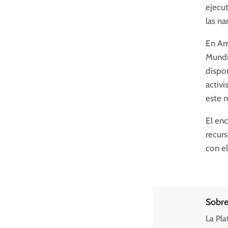
ejecu
las nar
En Am
Mundia
dispo
activ
este 
El en
recur
con e
Sobre
La Pla