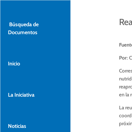
Rea
Búsqueda de
Documentos
Fuent
Por
: 
Inicio
Corres
nutrid
reapro
en la 
La Iniciativa
La re
coord
próxim
Noticias