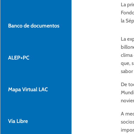
La pr
Fondo
la Sé
Banco de documentos
La ex
billon
clima
ALEP+PC
que, s
sabor
De to
Mapa Virtual LAC
Mundi
novie
A med
Vía Libre
socios
impor