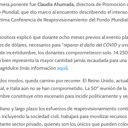
imera ponente fue
Claudia Ahumada
, directora de Promoción 
 Mundial, que dio marco al encuentro describiendo el intenso 
ptima Conferencia de Reaprovisionamiento del Fondo Mundial,
positora explicó que durante ocho meses previos al evento pl
es de dólares, necesarios para “
reparar el daño del COVID y av
 de incertidumbre, los donantes comprometieron solo 14.250 b
i bien representa la mayor cantidad jamás recaudada para una 
 agridulce (más información
aquí
).
dos modos, queda camino por recorrer. El Reino Unido, actua
al, e Italia aún no se han comprometido. La 50ª reunión de la
mbre constituye otro escenario para incidir políticamente y se
iano y largo plazo los esfuerzos de reaprovisionamiento contin
 incluyendo la sociedad civil, trabajará para movilizar recur
tante sector privado, quienes son los únicos que pueden coloc