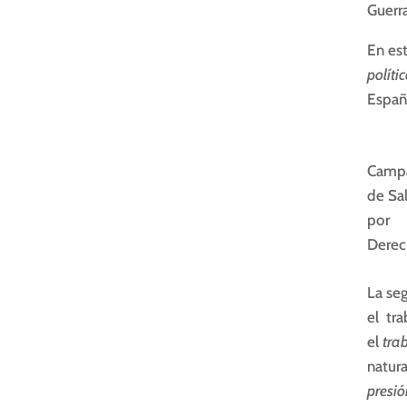
Guerr
En es
políti
Españ
Camp
de Sa
por
Dere
La se
el tra
el
tra
natura
presi