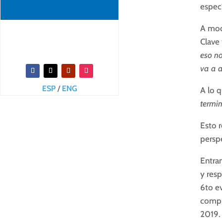
espec
A mod
Clave
eso no
va a 
ESP
/
ENG
A lo 
termi
Esto r
persp
Entran
y res
6to e
compr
2019. 