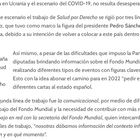
a en Ucrania y el escenario del COVID-19, no resulta desesper
te escenario el trabajo de
Salud por Derecho
se rigió por tres l
ca
, que tuvo como marco la figura del presidente
Pedro Sánch
a, debido a su intención de volver a colocar a este país dentr
Así mismo, a pesar de las dificultades que impuso la P
aña
diputadas brindando información sobre el Fondo Mundial
lud
realizando diferentes tipos de eventos con figuras cla
Esto con la idea abonar el camino para en 2022 “pedir el
cho
diferentes cartas al estado español.
gunda línea de trabajo fue
la comunicacional
, por medio de di
bajo del Fondo Mundial y la necesidad de contribuir con más re
bajo en red con la secretaria del Fondo Mundial
, quien interca
les de trabajo, “
nosotras dábamos información del contexto in
ón y en qué momento
”.