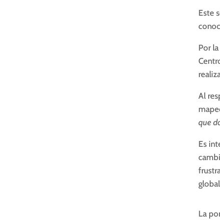
Este s
conoc
Por la
Centro
reali
Al re
mapeo
que d
Es int
cambio
frustr
global
La po