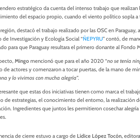
endero estratégico da cuenta del intenso trabajo que realizan 
imiento del espacio propio, cuando el viento político sopla a
 región, destacó el trabajo realizado por las OSC en Paraguay, 
 de Investigación y Ecología Social “
ÑEPYRU
” contó, de mane
zado para que Paraguay resultara el primero donante al Fondo 
specto,
Mingo
mencionó que para el año 2020 “
no se tenía ni
 de actores y comenzaron a tocar puertas, de la mano de mini
ona y lo vivimos con mucha alegría
”.
eresante que estas dos iniciativas tienen como marca el trabajo
 de estrategias, el conocimiento del entorno, la realización de 
ación. Ingredientes que juntos les permitieron cosechar alegría 
es.
nencia de cierre estuvo a cargo de
Lídice López Tocón,
editor