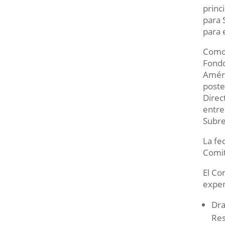
princ
para 
para 
Como 
Fondo
Améri
poste
Direc
entre
Subre
La fe
Comit
El Co
exper
Dra
Res