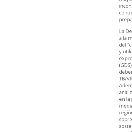
incon
contr
prepa
La De
a la 
del “
y uti
expre
(GDS)
deber
TB/VI
Ademá
anali
en la
media
regió
sobre
soste