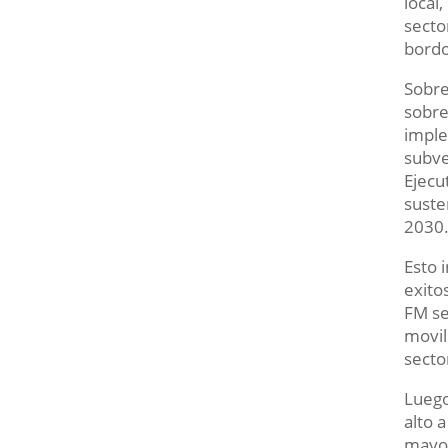
local
secto
bordo
Sobre
sobre
imple
subve
Ejecut
suste
2030
Esto 
exito
FM se
movil
secto
Luego
alto 
mayor