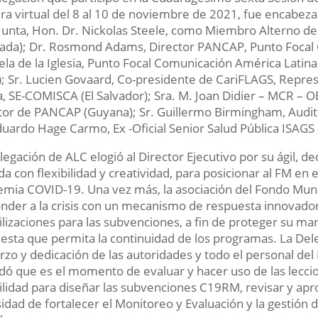
a virtual del 8 al 10 de noviembre de 2021, fue encabez
 Junta, Hon. Dr. Nickolas Steele, como Miembro Alterno de 
ada); Dr. Rosmond Adams, Director PANCAP, Punto Focal 
ela de la Iglesia, Punto Focal Comunicación América Latina
í); Sr. Lucien Govaard, Co-presidente de CariFLAGS, Repre
, SE-COMISCA (El Salvador); Sra. M. Joan Didier – MCR – OE
tor de PANCAP (Guyana); Sr. Guillermo Birmingham, Audi
duardo Hage Carmo, Ex -Oficial Senior Salud Pública ISAGS
legación de ALC elogió al Director Ejecutivo por su ágil, de
a con flexibilidad y creatividad, para posicionar al FM en 
mia COVID-19. Una vez más, la asociación del Fondo Mund
nder a la crisis con un mecanismo de respuesta innovado
bilizaciones para las subvenciones, a fin de proteger su m
esta que permita la continuidad de los programas. La Del
rzo y dedicación de las autoridades y todo el personal de
dó que es el momento de evaluar y hacer uso de las leccio
bilidad para diseñar las subvenciones C19RM, revisar y apr
idad de fortalecer el Monitoreo y Evaluación y la gestión d