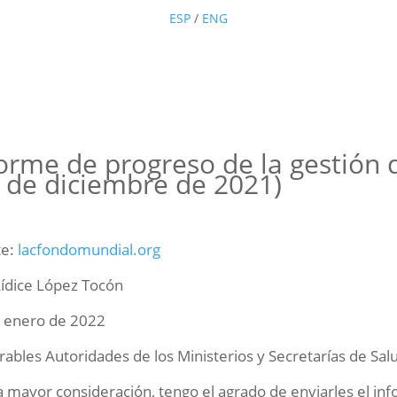
ESP
/
ENG
orme de progreso de la gestión 
 de diciembre de 2021)
te:
lacfondomundial.org
Lídice López Tocón
 enero de 2022
ables Autoridades de los Ministerios y Secretarías de Sal
a mayor consideración, tengo el agrado de enviarles el inf