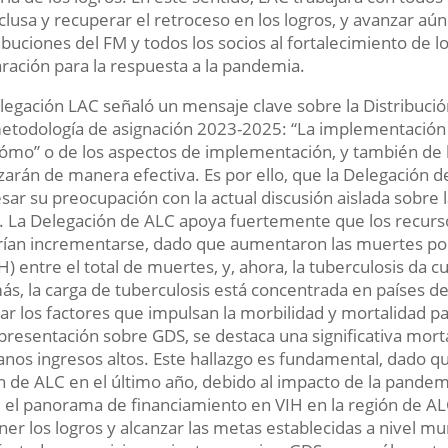
clusa y recuperar el retroceso en los logros, y avanzar aún
ibuciones del FM y todos los socios al fortalecimiento de lo
ración para la respuesta a la pandemia.
legación LAC señaló un mensaje clave sobre la Distribuc
metodología de asignación 2023-2025: “La implementación
cómo” o de los aspectos de implementación, y también de 
lizarán de manera efectiva. Es por ello, que la Delegación 
sar su preocupación con la actual discusión aislada sobre
. La Delegación de ALC apoya fuertemente que los recurso
ían incrementarse, dado que aumentaron las muertes por
H) entre el total de muertes, y, ahora, la tuberculosis da
s, la carga de tuberculosis está concentrada en países 
zar los factores que impulsan la morbilidad y mortalidad 
 presentación sobre GDS, se destaca una significativa mor
nos ingresos altos. Este hallazgo es fundamental, dado que
n de ALC en el último año, debido al impacto de la pand
 el panorama de financiamiento en VIH en la región de AL
ner los logros y alcanzar las metas establecidas a nivel 