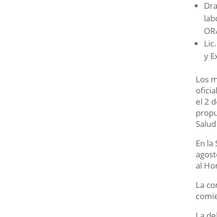
Dra
lab
OR
Lic
y E
Los m
ofici
el 2 
propu
Salud
En la
agost
al Ho
La co
comi
La de