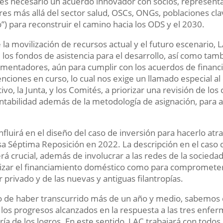
, es necesario un acuerdo innovador con socios, represen
res más allá del sector salud, OSCs, ONGs, poblaciones cla
”) para reconstruir el camino hacia los ODS y el 2030.
 la movilización de recursos actual y el futuro escenario,
 los fondos de asistencia para el desarrollo, así como tambi
mentadores, aún para cumplir con los acuerdos de financi
nciones en curso, lo cual nos exige un llamado especial al
ivo, la Junta, y los Comités, a priorizar una revisión de los 
ntabilidad además de la metodología de asignación, para 
.
influirá en el diseño del caso de inversión para hacerlo at
sa Séptima Reposición en 2022. La descripción en el caso de
rá crucial, además de involucrar a las redes de la sociedad
izar el financiamiento doméstico como para comprometer
r privado y de las nuevas y antiguas filantropías.
 de haber transcurrido más de un año y medio, sabemos
a los progresos alcanzados en la respuesta a las tres enf
ía de los logros. En este sentido, LAC trabajará con todos