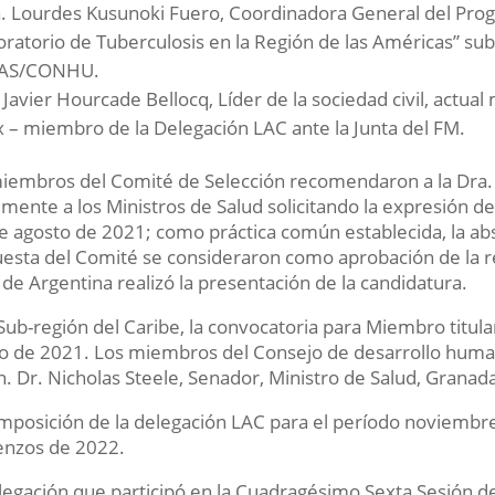
. Lourdes Kusunoki Fuero, Coordinadora General del Prog
oratorio de Tuberculosis en la Región de las Américas” su
AS/CONHU.
. Javier Hourcade Bellocq, Líder de la sociedad civil, act
x – miembro de la Delegación LAC ante la Junta del FM.
iembros del Comité de Selección recomendaron a la Dra. 
almente a los Ministros de Salud solicitando la expresión d
de agosto de 2021; como práctica común establecida, la abs
esta del Comité se consideraron como aprobación de la r
 de Argentina realizó la presentación de la candidatura.
 Sub-región del Caribe, la convocatoria para Miembro titular
o de 2021. Los miembros del Consejo de desarrollo human
n. Dr. Nicholas Steele, Senador, Ministro de Salud, Gran
mposición de la delegación LAC para el período noviembr
enzos de 2022.
legación que participó en la Cuadragésimo Sexta Sesión de 