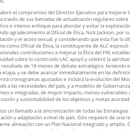
ís.
aloró el compromiso del Director Ejecutivo para mejorar 
 a través de sus llamadas de actualización regulares sobr
tivo e intenso enfoque para abordar y evitar la explotació
ndo agradecimiento al Oficial de Ética, Nick Jackson, por su
tación y el acoso sexual, y considerando que esta fue la úl
no como Oficial de Ética, la constituyente de ALC expres
cionales contribuciones a mejorar la Ética del FM, establ
nuidad sobre lo construido LAC apoyó y celebró la aprobac
resultado de 18 meses de debate estratégico, teniendo en
 etapa, y se debe avanzar inmediatamente en las definici
rirá cronogramas ajustados e incluirá la evolución del M
ado a las necesidades del país, y a modelos de Gobernanza
entes e integradas, de mayor impacto, menos vulnerables al
cución y sustentabilidad de los objetivos y metas acordad
izo un llamado a la sincronización de todas las Estrategia
ración y adaptación a nivel de país. Esto requiere de una
gente alineación con un Plan Nacional integrado y amplio. D