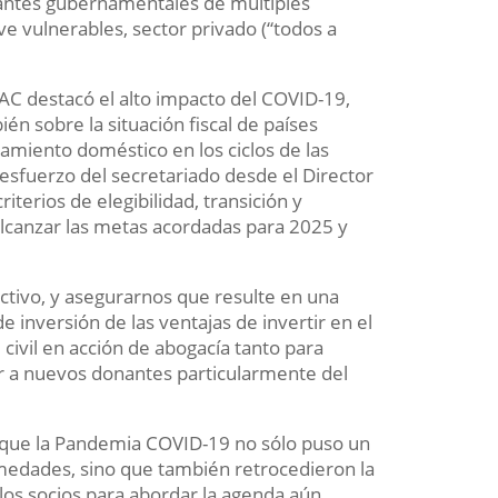
tantes gubernamentales de múltiples
ve vulnerables, sector privado (“todos a
 LAC destacó el alto impacto del COVID-19,
én sobre la situación fiscal de países
amiento doméstico en los ciclos de las
 esfuerzo del secretariado desde el Director
criterios de elegibilidad, transición y
alcanzar las metas acordadas para 2025 y
ractivo, y asegurarnos que resulte en una
 inversión de las ventajas de invertir en el
 civil en acción de abogacía tanto para
 a nuevos donantes particularmente del
 que la Pandemia COVID-19 no sólo puso un
ermedades, sino que también retrocedieron la
 los socios para abordar la agenda aún