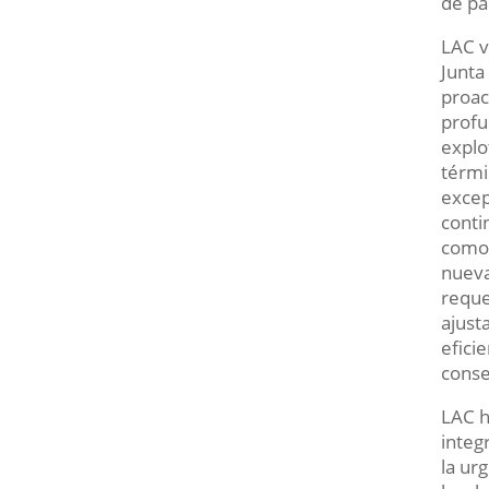
de pa
LAC v
Junta
proac
profu
explo
térmi
excep
conti
como 
nueva
reque
ajust
efici
conse
LAC h
integ
la ur