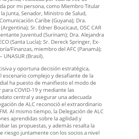
ada por mi persona, como Miembro Titular
la Junta, Senador, Ministro de Salud,
Comunicación Caribe (Guyana); Dra.
 (Argentina); Sr. Edner Boucicaut, OSC CAR
sentante Juventud (Surinam); Dra. Alejandra
CO (Santa Lucía); Sr. Dereck Springer, Ex-
toría/Finanzas, miembro del AFC (Panamá);
 – UNASUR (Brasil).
cisiva y oportuna decisión estratégica,
el escenario complejo y desafiante de la
ial ha puesto de manifiesto el modo de
r para COVID-19 y mediante las
andato central y asegurar una adecuada
egación de ALC reconoció el extraordinario
l FM. Al mismo tiempo, la Delegación de ALC
nes aprendidas sobre la agilidad y
obar las propuestas, y además resalta la
e riesgo juntamente con los socios a nivel