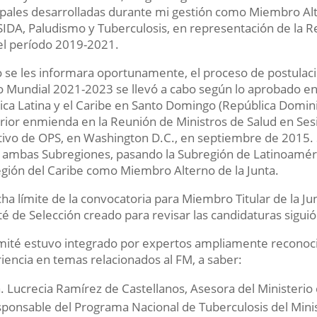
ipales desarrolladas durante mi gestión como Miembro Alt
SIDA, Paludismo y Tuberculosis, en representación de la R
el período 2019-2021.
se les informara oportunamente, el proceso de postulaci
 Mundial 2021-2023 se llevó a cabo según lo aprobado en
ca Latina y el Caribe en Santo Domingo (República Dominica
rior enmienda en la Reunión de Ministros de Salud en Ses
tivo de OPS, en Washington D.C., en septiembre de 2015. 
 ambas Subregiones, pasando la Subregión de Latinoamérica 
gión del Caribe como Miembro Alterno de la Junta.
cha límite de la convocatoria para Miembro Titular de la Ju
é de Selección creado para revisar las candidaturas siguió 
mité estuvo integrado por expertos ampliamente reconoci
iencia en temas relacionados al FM, a saber:
. Lucrecia Ramírez de Castellanos, Asesora del Ministerio d
ponsable del Programa Nacional de Tuberculosis del Mini