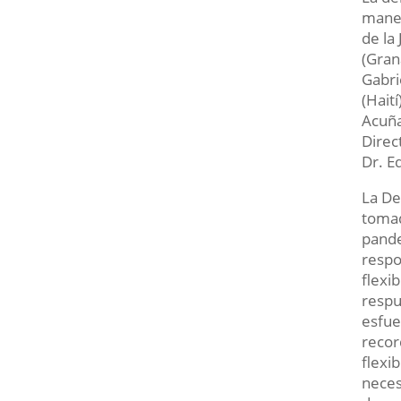
maner
de la
(Gran
Gabri
(Hait
Acuña
Direc
Dr. E
La De
tomad
pande
respo
flexi
respu
esfue
recor
flexi
neces