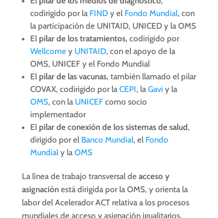
El
pilar de los medios de diagnóstico
,
codirigido por la
FIND
y el
Fondo Mundial
, con
la participación de UNITAID, UNICED y la OMS
El
pilar de los tratamientos
, codirigido por
Wellcome
y
UNITAID
, con el apoyo de la
OMS, UNICEF y el Fondo Mundial
El
pilar de las vacunas
, también llamado el pilar
COVAX, codirigido por la
CEPI
, la
Gavi
y la
OMS
, con la
UNICEF
como socio
implementador
El
pilar de conexión de los sistemas de salud
,
dirigido por el
Banco Mundial
, el
Fondo
Mundial
y la
OMS
La línea de trabajo
transversal
de
acceso y
asignación
está dirigida por la OMS, y orienta la
labor del Acelerador ACT relativa a los procesos
mundiales de acceso y asignación igualitarios.