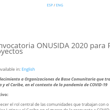
ESP
/
ENG
nvocatoria ONUSIDA 2020 para 
oyectos
available in:
English
lecimiento a Organizaciones de Base Comunitaria que tra
a y el Caribe, en el contexto de la pandemia de COVID-19
ivo:
lecer el rol central de las comunidades que trabajan con o
ca Latina y el Caribe en el marco de la respuesta a COVI