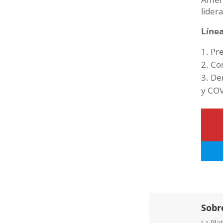
lider
Línea
Pre
Con
Der
y COV
Sobr
La Pla