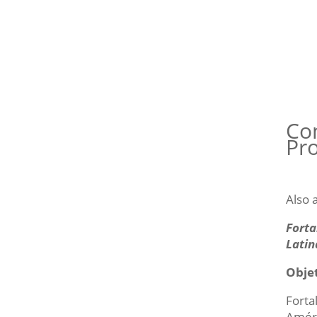
Co
Pr
Also 
Forta
Latin
Objet
Forta
Améri