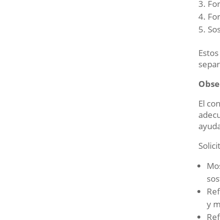
For
For
Sos
Estos
separ
Obse
El co
adecu
ayuda
Solic
Mos
sos
Ref
y m
Ref