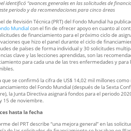
nel identificó “avances generales en las solicitudes de financ
este periodo y da recomendaciones para cinco áreas
nel de Revisión Técnica (PRT) del Fondo Mundial ha public
ondo Mundial
con el fin de ofrecer apoyo en cuanto al con
olicitudes de financiamiento para el próximo ciclo de asign
vaciones que hizo el panel durante el ciclo de financiami
itudes de países de forma individual y 30 solicitudes multi
ncias clave y las lecciones aprendidas, son las recomendac
ciamiento para cada una de las tres enfermedades y para l
nibles.
 que se confirmó la cifra de US$ 14,02 mil millones como 
nanciamiento del Fondo Mundial (después de la Sexta Con
re), la Junta Directiva asignará fondos para el periodo 20
 y 15 de noviembre.
es hasta la fecha
forme del PRT describe “una mejora general” en las solicit
ía de las solicitudes de financiamiento se basaban en Pla