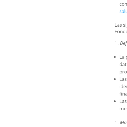
com
sal
Las s
Fondo
Def
La 
dat
pr
Las
ide
fin
Las
med
May