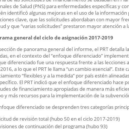
nales de Salud (PNS) para enfermedades específicas y con
én identificó algunas mejoras en el uso de la información p
ciones clave, que las solicitudes abordaban con mayor fre
lud y que “varias solicitudes” prestaron mayor atención a la
rama general del ciclo de asignación 2017-2019
 sección de panorama general del informe, el PRT detalla la 
idas, en el contexto del “enfoque diferenciado” implement
ue diferenciado fue una respuesta frente a las lecciones 
2016, a lo que el PRT le llama “un cambio esencial”. Este 
ciamiento “flexibles y a la medida” por país estén alineada
pecífico. El PRT indicó que el enfoque diferenciado hace p
itudes de financiamiento apropiadas de manera más eficien
o y más recursos para la implementación de la subvención
nfoque diferenciado se desprenden tres categorías principa
icitud de revisión total (hubo 50 en el ciclo 2017-2019)
isiones de continuación del programa (hubo 93)