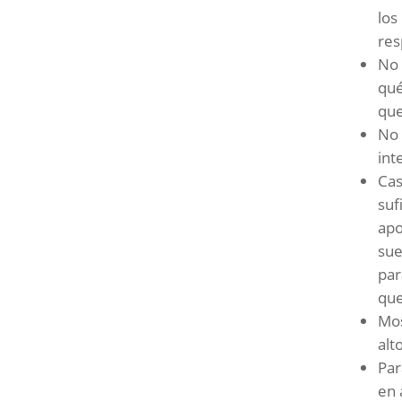
los
res
No 
qué
que
No 
int
Cas
suf
apo
sue
par
que
Mos
alt
Par
en 