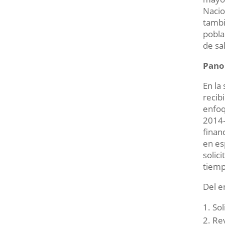
Nacio
tambi
pobla
de sa
Pano
En la
recib
enfoq
2014-
finan
en es
solic
tiemp
Del e
Sol
Rev