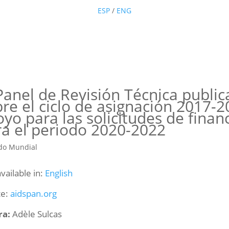
ESP
/
ENG
Panel de Revisión Técnica publi
re el ciclo de asignación 2017-
yo para las solicitudes de finan
ra el periodo 2020-2022
available in:
English
te:
aidspan.org
ra:
Adèle Sulcas