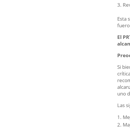
Rev
Esta 
fueron
El PR
alcan
Preo
Si bi
críti
recom
alcan
uno d
Las s
Mej
May