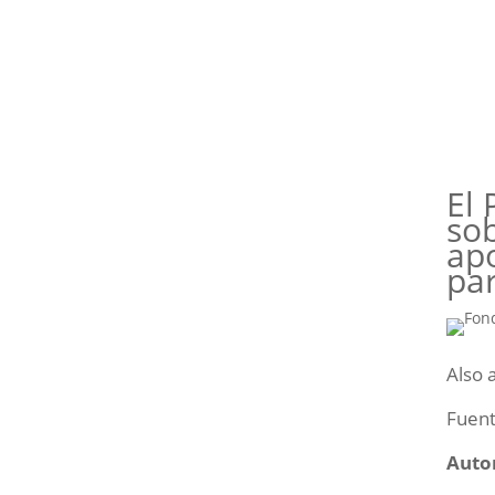
El 
sob
apo
pa
Also 
Fuen
Auto