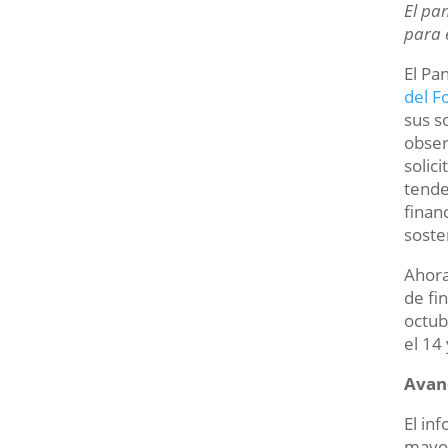
El pa
para 
El Pa
del F
sus s
obser
solic
tende
finan
soste
Ahora
de fi
octub
el 14
Avanc
El in
mayor