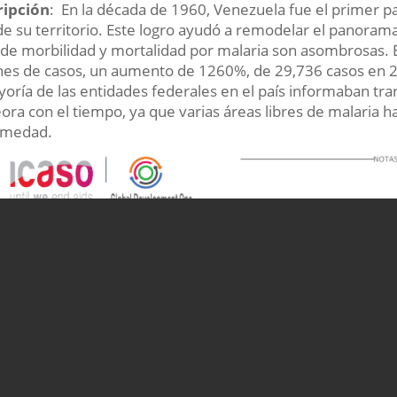
ripción
: En la década de 1960, Venezuela fue el primer pa
e su territorio. Este logro ayudó a remodelar el panorama 
 de morbilidad y mortalidad por malaria son asombrosas. 
nes de casos, un aumento de 1260%, de 29,736 casos en 2
yoría de las entidades federales en el país informaban tran
ra con el tiempo, ya que varias áreas libres de malaria h
rmedad.