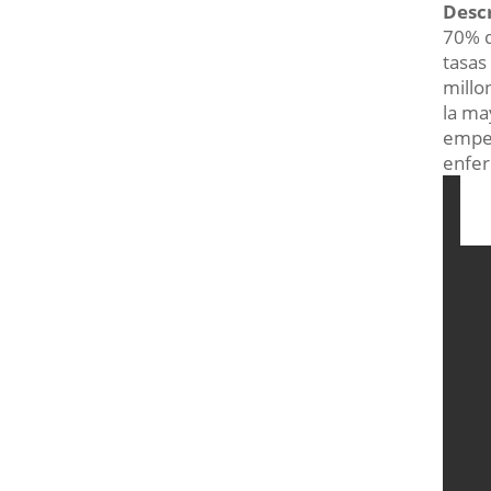
Desc
70% d
tasas
millo
la ma
empeo
enfe