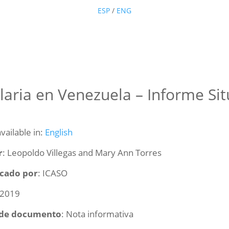
ESP
/
ENG
aria en Venezuela – Informe Sit
available in:
English
r
: Leopoldo Villegas and Mary Ann Torres
icado por
: ICASO
 2019
 de documento
: Nota informativa