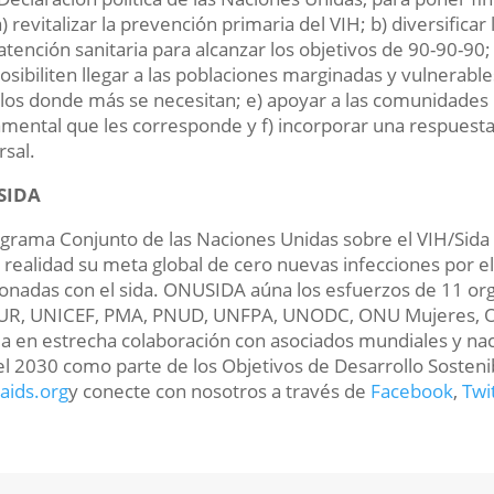
a) revitalizar la prevención primaria del VIH; b) diversificar
 atención sanitaria para alcanzar los objetivos de 90-90-90;
osibiliten llegar a las poblaciones marginadas y vulnerable
rlos donde más se necesitan; e) apoyar a las comunidade
mental que les corresponde y f) incorporar una respuesta i
rsal.
SIDA
ograma Conjunto de las Naciones Unidas sobre el VIH/Sida
 realidad su meta global de cero nuevas infecciones por e
ionadas con el sida. ONUSIDA aúna los esfuerzos de 11 or
UR, UNICEF, PMA, PNUD, UNFPA, UNODC, ONU Mujeres, OI
ja en estrecha colaboración con asociados mundiales y nac
el 2030 como parte de los Objetivos de Desarrollo Sosten
aids.org
y conecte con nosotros a través de
Facebook
,
Twi