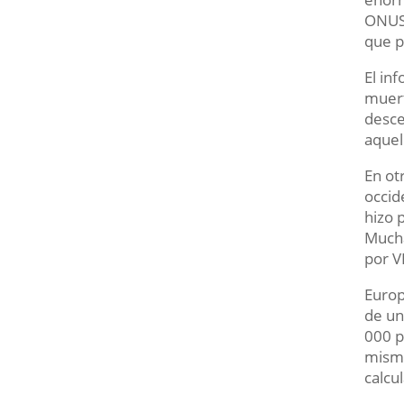
ONUSI
que p
El in
muert
desce
aquel
En ot
occid
hizo 
Mucha
por V
Europ
de un
000 p
mismo
calcu