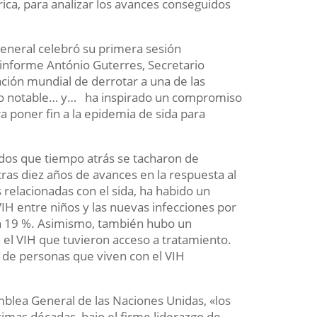
ca, para analizar los avances conseguidos
.
eneral celebró su primera sesión
 informe António Guterres, Secretario
ción mundial de derrotar a una de las
reso notable… y… ha inspirado un compromiso
 poner fin a la epidemia de sida para
ados que tiempo atrás se tacharon de
ras diez años de avances en la respuesta al
relacionadas con el sida, ha habido un
H entre niños y las nuevas infecciones por
n 19 %. Asimismo, también hubo un
el VIH que tuvieron acceso a tratamiento.
s de personas que viven con el VIH
blea General de las Naciones Unidas, «los
timas décadas, bajo el firme liderazgo de