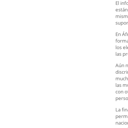
El in
están
mismo
supon
En Áf
forma
los e
las p
Aún n
discr
mucho
las m
con o
perso
La fi
perma
nacio