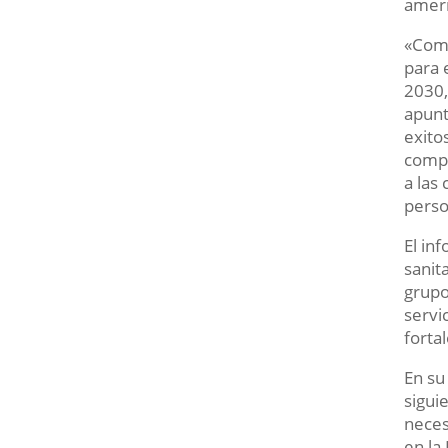
ameri
«Como
para 
2030,
apunt
exito
compl
a las
perso
El in
sanit
grupo
servi
forta
En su
sigui
neces
en la