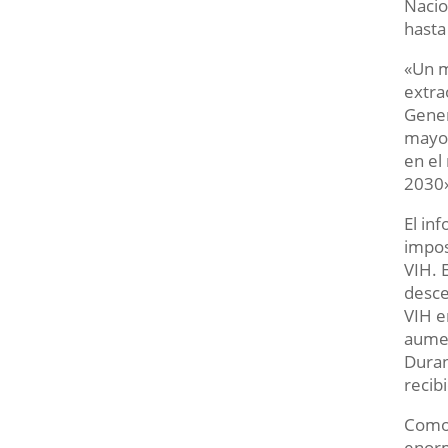
Nacio
hasta
«Un m
extra
Gener
mayor
en el
2030
El in
impos
VIH. 
desce
VIH e
aumen
Duran
recib
Como 
enorm