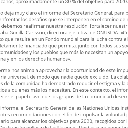
canos, aproximadamente un 80 % del objetivo para 2020
 deja muy claro el informe del Secretario General, para 
enfrentar los desafíos que se interponen en el camino de
 debemos reafirmar nuestra resolución, fortalecer nuestra
aba Gunilla Carlsson, directora ejecutiva de ONUSIDA. 
so que resulte en un Fondo mundial para la lucha contra el s
etamente financiado que permita, junto con todos sus so
 comunidades y los pueblos que más lo necesitan un apoyo 
na y en los derechos humanos».
forme nos anima a aprovechar la oportunidad de este impu
aria universal, de modo que nadie quede excluido. La colab
s de la comunidad ha demostrado reducir el estigma y la di
cios a quienes más los necesitan. En este contexto, el i
lecer el papel clave que los grupos de la comunidad desem
 informe, el Secretario General de las Naciones Unidas ins
entes recomendaciones con el fin de impulsar la voluntad po
ario para alcanzar los objetivos para 2020, recogidos por
 Declaración política de las Naciones Unidas, para poner f