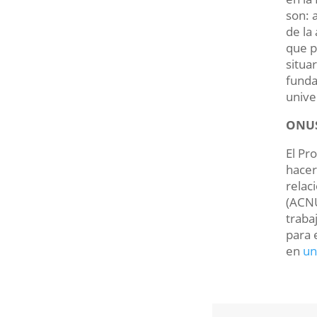
son: 
de la
que p
situa
funda
unive
ONU
El Pr
hacer
relac
(ACN
traba
para 
en
un