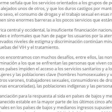
forme señala que los servicios orientados a los grupos de 
 alejados unos de otros, y que los duros castigos por man
 sexo, el consumo de drogas y el trabajo sexual en esas r
en sino enormes barreras a los pocos servicios que están
rica central y occidental, la insuficiente financiación nacion
les e informales que han de pagar los usuarios por la atenc
levados niveles de estigma y discriminación continúan min
ruebas del VIH y el tratamiento.
os encontramos con muchos desafíos, entre ellos, las nor
iminación a los que se enfrentan las personas que viven con
s países impiden el acceso a los servicios sanitarios y a lo
ujeres y las poblaciones clave (hombres homosexuales y 
tros varones, trabajadores sexuales, consumidores de drog
nas encarceladas), las poblaciones indígenas y las person
nanciación para la respuesta al sida en países de bajos y 
necido estable en la mayor parte de los últimos cinco año
nales en los países de bajos y medianos ingresos supusiero