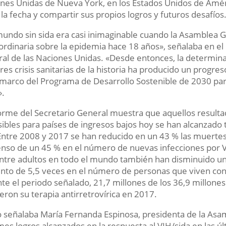
nes Unidas de Nueva York, en los Estados Unidos de Améri
 la fecha y compartir sus propios logros y futuros desafíos
undo sin sida era casi inimaginable cuando la Asamblea G
ordinaria sobre la epidemia hace 18 años», señalaba en el
al de las Naciones Unidas. «Desde entonces, la determina
es crisis sanitarias de la historia ha producido un prog
 marco del Programa de Desarrollo Sostenible de 2030 para
».
forme del Secretario General muestra que aquellos result
ibles para países de ingresos bajos hoy se han alcanzado t
Entre 2008 y 2017 se han reducido en un 43 % las muertes 
nso de un 45 % en el número de nuevas infecciones por VI
ntre adultos en todo el mundo también han disminuido u
to de 5,5 veces en el número de personas que viven con 
te el periodo señalado, 21,7 millones de los 36,9 millone
ieron su terapia antirretrovírica en 2017.
señalaba María Fernanda Espinosa, presidenta de la Asam
es logros alcanzados en la respuesta al VIH/sida en las úl