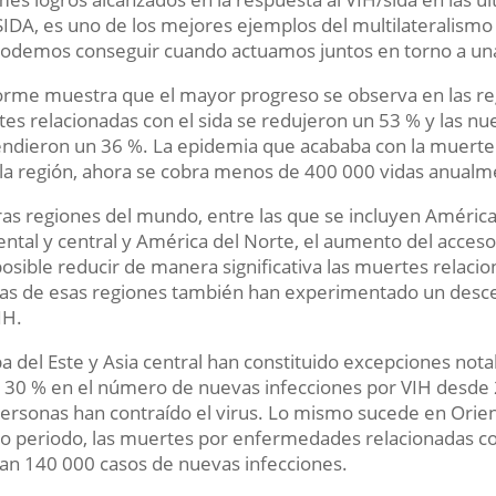
DA, es uno de los mejores ejemplos del multilateralismo 
odemos conseguir cuando actuamos juntos en torno a un
forme muestra que el mayor progreso se observa en las reg
es relacionadas con el sida se redujeron un 53 % y las nu
ndieron un 36 %. La epidemia que acababa con la muerte 
la región, ahora se cobra menos de 400 000 vidas anualm
ras regiones del mundo, entre las que se incluyen América L
ental y central y América del Norte, el aumento del acceso
posible reducir de manera significativa las muertes relaci
s de esas regiones también han experimentado un desce
IH.
a del Este y Asia central han constituido excepciones n
 30 % en el número de nuevas infecciones por VIH desde 
ersonas han contraído el virus. Lo mismo sucede en Orient
 periodo, las muertes por enfermedades relacionadas con
lan 140 000 casos de nuevas infecciones.