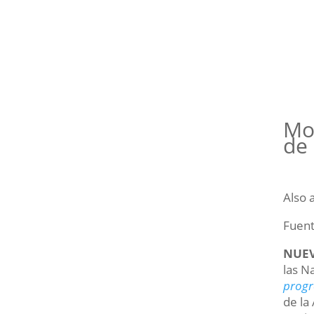
Mov
de 
Also 
Fuen
NUEV
las N
progr
de la