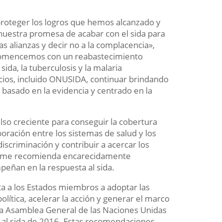
.
proteger los logros que hemos alcanzado y
 nuestra promesa de acabar con el sida para
s alianzas y decir no a la complacencia»,
«Comencemos con un reabastecimiento
ida, la tuberculosis y la malaria
cios, incluido ONUSIDA, continuar brindando
basado en la evidencia y centrado en la
lso creciente para conseguir la cobertura
oración entre los sistemas de salud y los
scriminación y contribuir a acercar los
nforme recomienda encarecidamente
peñan en la respuesta al sida.
ta a los Estados miembros a adoptar las
lítica, acelerar la acción y generar el marco
 la Asamblea General de las Naciones Unidas
in al sida de 2016. Estas recomendaciones