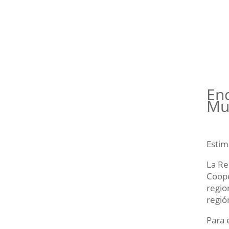
Enc
Mu
Estim
La Re
Coope
regio
regió
Para 