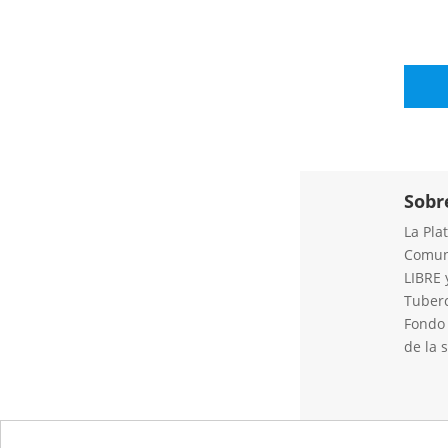
Sobr
La Pla
Comuni
LIBRE 
Tuberc
Fondo 
de la 