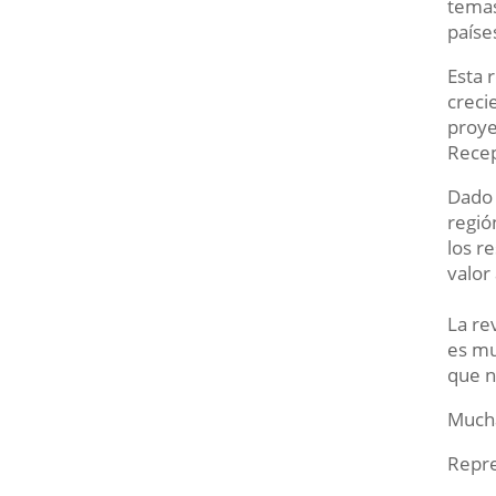
temas
paíse
Esta 
creci
proye
Recep
Dado 
regió
los r
valor
La re
es mu
que n
Mucha
Repr