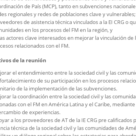
rdinación de País (MCP), tanto en subvenciones nacional
es regionales y redes de poblaciones clave y vulnerables;
veedores de asistencia técnica vinculados a la EI CRG o q
unidades en los procesos del FM en la región, y
as actores clave interesados en mejorar la vinculación de l
cesos relacionados con el FM.
ivos de la reunión
orar el entendimiento entre la sociedad civil y las comun
 fortalecimiento de su participación en los procesos relaci
itario de la implementación de las subvenciones.
orar la coordinación entre la sociedad civil y las comuni
ionadas con el FM en América Latina y el Caribe, mediante 
tercambio de experiencias.
yar a los proveedores de AT de la IE CRG pre calificados
encia técnica de la sociedad civil y las comunidades de Amér
ilitar un diálogo regional sobre las estrategias para abord