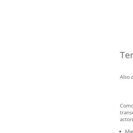
Te
Also 
Como 
trans
actor
Mie