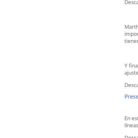
Desca
Marth
impor
tiene
Y fin
ajust
Desca
Prese
En es
línea
Desca