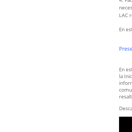
neces
LAC r
En es
Pres
En es
la In
infor
comun
resal
Desca