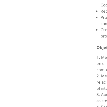
Coo
Red
Pro
com
Otr
pro
Objet
Mej
en el
comun
Mej
relac
el in
Apo
asist
Fac