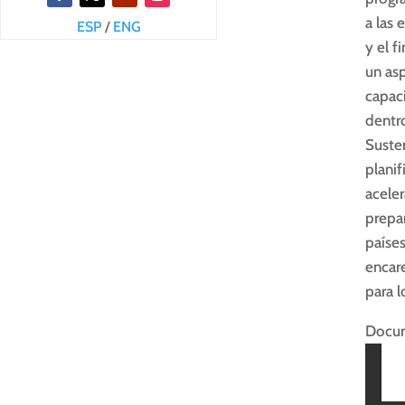
a las 
ESP
/
ENG
y el f
un asp
capaci
dentr
Suste
plani
aceler
prepa
paíse
encar
para 
Docum