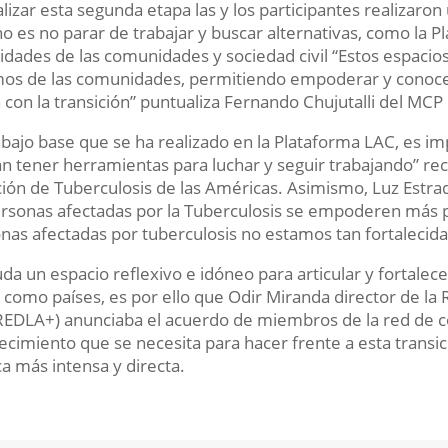
nalizar esta segunda etapa las y los participantes realizaron
o es no parar de trabajar y buscar alternativas, como la P
idades de las comunidades y sociedad civil “Estos espaci
os de las comunidades, permitiendo empoderar y conocer
 con la transición” puntualiza Fernando Chujutalli del MCP
rabajo base que se ha realizado en la Plataforma LAC, es 
n tener herramientas para luchar y seguir trabajando” rec
ción de Tuberculosis de las Américas. Asimismo, Luz Estr
ersonas afectadas por la Tuberculosis se empoderen más par
nas afectadas por tuberculosis no estamos tan fortalecida
uda un espacio reflexivo e idóneo para articular y fortalecer
 como países, es por ello que Odir Miranda director de la
REDLA+) anunciaba el acuerdo de miembros de la red de c
lecimiento que se necesita para hacer frente a esta trans
ica más intensa y directa.