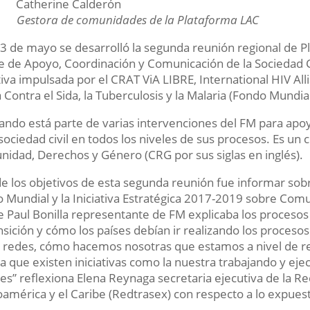
Catherine Calderón
ora de comunidades de la Plataforma LAC
y 3 de mayo se desarrolló la segunda reunión regional de 
e de Apoyo, Coordinación y Comunicación de la Sociedad 
ativa impulsada por el CRAT ViA LIBRE, International HIV A
 Contra el Sida, la Tuberculosis y la Malaria (Fondo Mundial
ndo está parte de varias intervenciones del FM para apoya
 sociedad civil en todos los niveles de sus procesos. Es un
idad, Derechos y Género (CRG por sus siglas en inglés).
e los objetivos de esta segunda reunión fue informar sobre
 Mundial y la Iniciativa Estratégica 2017-2019 sobre Co
 Paul Bonilla representante de FM explicaba los proceso
ansición y cómo los países debían ir realizando los proceso
 redes, cómo hacemos nosotras que estamos a nivel de re
a que existen iniciativas como la nuestra trabajando y e
es” reflexiona Elena Reynaga secretaria ejecutiva de la R
oamérica y el Caribe (Redtrasex) con respecto a lo expuest