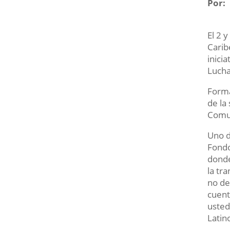
Por:
Gest
El 2 
Carib
inici
Lucha
Forma
de la
Comun
Uno d
Fondo
donde
la tr
no de
cuent
usted
Latin