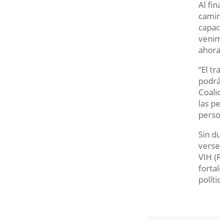
Al fi
camin
capac
venim
ahora
“El t
podrá
Coali
las p
perso
Sin d
verse
VIH (
forta
polít