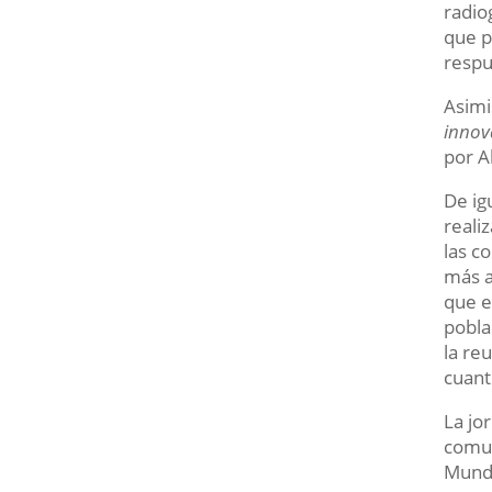
radio
que p
respu
Asimi
innov
por A
De ig
reali
las c
más a
que e
pobla
la re
cuant
La jo
comun
Mundi