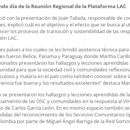
do día de la Reunión Regional de la Plataforma LAC
ició con la presentación de Joan Tallada, responsable de coo
les, explicó cuál es el objetivo y el efecto que se busca al u
ecer los procesos de transición y sostenibilidad de las res
gión LAC.
res países a los cuales se les brindó asistencia técnica par
les fueron Belice, Panama y Paraguay donde Martha Carillo
onados presentaron los hallazgos y lecciones aprendidas “
unidad para que la sociedad civil y comunidades reflexiona
culosis y malaria en el país como también conocer sobre la 
iencia fue buena y los resultados excelentes” destaca Mart
 se presentaron los hallazgos y lecciones aprendidas de 
ciamiento de las OSC y comunidades en la respuesta al VIH,
go de Carlos García León. En es mismo espacio también se 
didas del reconocimiento de los Servicios Comunitarios tip
lombia por parte de Miguel Ángel Barriga de la Red Somo