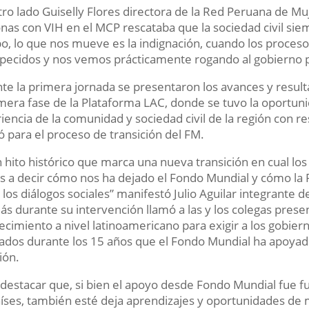
tro lado Guiselly Flores directora de la Red Peruana de M
nas con VIH en el MCP rescataba que la sociedad civil si
o, lo que nos mueve es la indignación, cuando los proceso
pecidos y nos vemos prácticamente rogando al gobierno p
te la primera jornada se presentaron los avances y resul
imera fase de la Plataforma LAC, donde se tuvo la oportun
iencia de la comunidad y sociedad civil de la región con r
itó para el proceso de transición del FM.
n hito histórico que marca una nueva transición en cual los
 a decir cómo nos ha dejado el Fondo Mundial y cómo la
los diálogos sociales” manifestó Julio Aguilar integrante d
s durante su intervención llamó a las y los colegas prese
lecimiento a nivel latinoamericano para exigir a los gobi
zados durante los 15 años que el Fondo Mundial ha apoyado
ión.
destacar que, si bien el apoyo desde Fondo Mundial fue 
aíses, también esté deja aprendizajes y oportunidades de m