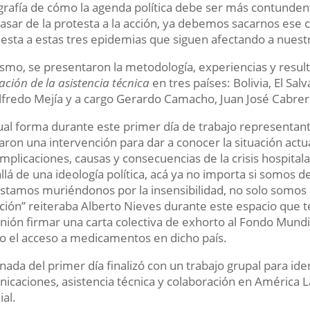
grafía de cómo la agenda política debe ser más contunde
asar de la protesta a la acción, ya debemos sacarnos ese 
esta a estas tres epidemias que siguen afectando a nuestro
smo, se presentaron la metodología, experiencias y resul
ación de la asistencia técnica
en tres países: Bolivia, El S
lfredo Mejía y a cargo Gerardo Camacho, Juan José Cabre
ual forma durante este primer día de trabajo representan
zaron una intervención para dar a conocer la situación actu
omplicaciones, causas y consecuencias de la crisis hospit
llá de una ideología política, acá ya no importa si somos d
stamos muriéndonos por la insensibilidad, no solo somos 
ción” reiteraba Alberto Nieves durante este espacio que ten
unión firmar una carta colectiva de exhorto al Fondo Mund
o el acceso a medicamentos en dicho país.
rnada del primer día finalizó con un trabajo grupal para iden
icaciones, asistencia técnica y colaboración en América La
al.