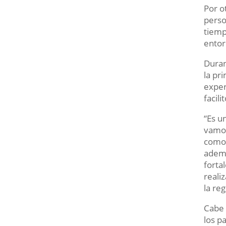
Por o
perso
tiemp
entor
Duran
la pr
exper
facil
“Es u
vamos
como 
ademá
forta
reali
la reg
Cabe 
los p