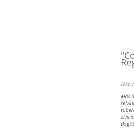
“Co
Re
Also 
Más d
reivi
tuber
civil
Bogot