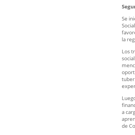
Segun
Se in
Socia
favor
la re
Los t
socia
menci
oport
tuber
exper
Luego
finan
a car
apren
de Co