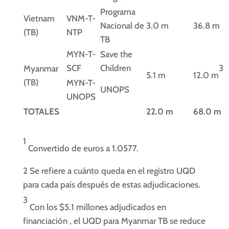
Programa
Vietnam
VNM-T-
Nacional de
3.0 m
36.8 m
(TB)
NTP
TB
MYN-T-
Save the
SCF
Children
3
Myanmar
5.1 m
12.0 m
(TB)
MYN-T-
UNOPS
UNOPS
TOTALES
22.0 m
68.0 m
1
Convertido de euros a 1.0577.
2
Se refiere a cuánto queda en el registro UQD
para cada país después de estas adjudicaciones.
3
Con los $5.1 millones adjudicados en
financiación , el UQD para Myanmar TB se reduce