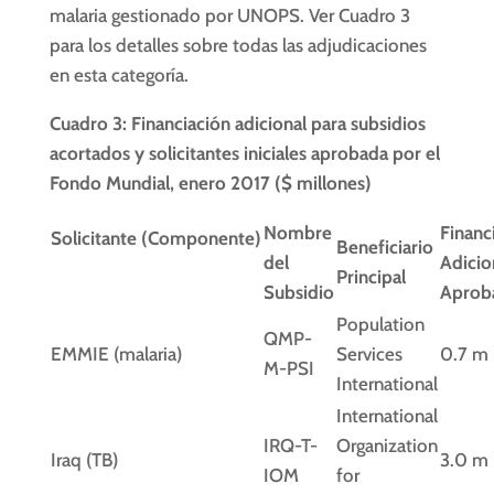
malaria gestionado por UNOPS. Ver Cuadro 3
para los detalles sobre todas las adjudicaciones
en esta categoría.
Cuadro 3: Financiación adicional para subsidios
acortados y solicitantes iniciales aprobada por el
Fondo Mundial, enero 2017 ($ millones)
Nombre
Financ
Solicitante (Componente)
Beneficiario
del
Adicio
Principal
Subsidio
Aprob
Population
QMP-
EMMIE (malaria)
Services
0.7 m
M-PSI
International
International
IRQ-T-
Organization
Iraq (TB)
3.0 m
IOM
for