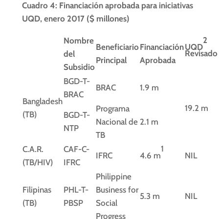
Cuadro 4: Financiación aprobada para iniciativas
UQD, enero 2017 ($ millones)
2
Nombre
Beneficiario
Financiación
UQD
Revisado
del
Principal
Aprobada
Subsidio
BGD-T-
BRAC
1.9 m
BRAC
Bangladesh
19.2 m
Programa
(TB)
BGD-T-
Nacional de
2.1 m
NTP
TB
1
C.A.R.
CAF-C-
IFRC
4.6 m
NIL
(TB/HIV)
IFRC
Philippine
Filipinas
PHL-T-
Business for
5.3 m
NIL
(TB)
PBSP
Social
Progress