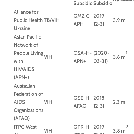
Subsidio
Subsidio
Alliance for
QMZ-C-
2019-
Public Health
TB/VIH
3.9 m
APH
12-31
Ukraine
Asian Pacific
Network of
1
People Living
QSA-H-
(2020-
VIH
3.6 m
with
APN+
03-31)
HIV/AIDS
(APN+)
Australian
Federation of
QSE-H-
2018-
AIDS
VIH
2.3 m
AFAO
12-31
Organizations
(AFAO)
2
ITPC-West
QPR-H-
2019-
VIH
3.8 m