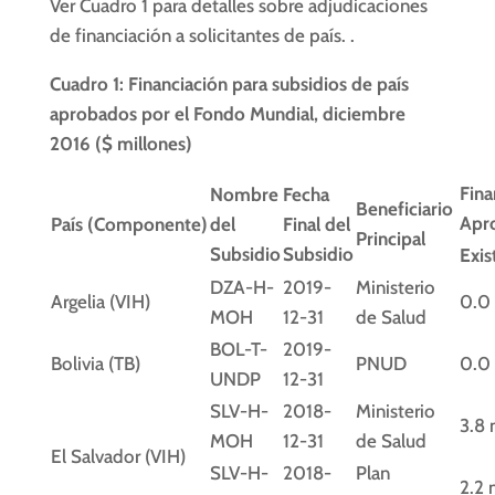
Ver Cuadro 1 para detalles sobre adjudicaciones
de financiación a solicitantes de país. .
Cuadro 1: Financiación para subsidios de país
aprobados por el Fondo Mundial, diciembre
2016 ($ millones)
Fina
Nombre
Fecha
Beneficiario
Apr
País (Componente)
del
Final del
Principal
Subsidio
Subsidio
Exis
DZA-H-
2019-
Ministerio
Argelia (VIH)
0.0
MOH
12-31
de Salud
BOL-T-
2019-
Bolivia (TB)
PNUD
0.0
UNDP
12-31
SLV-H-
2018-
Ministerio
3.8
MOH
12-31
de Salud
El Salvador (VIH)
SLV-H-
2018-
Plan
2.2