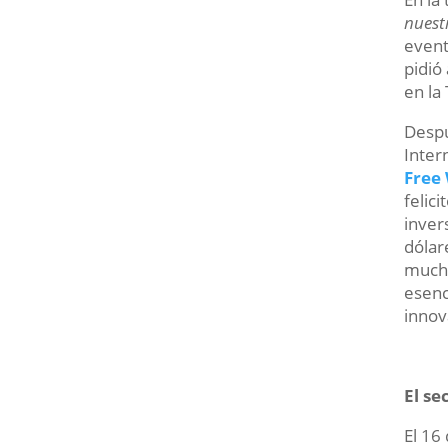
nuest
event
pidió
en la
Despu
Inter
Free
felic
inver
dólar
mucho
esenc
innov
El se
El 16