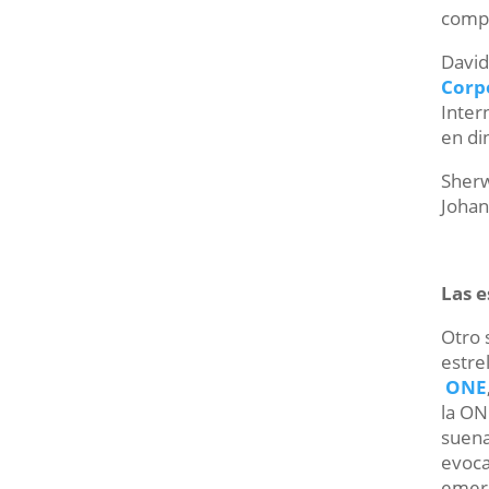
comp
David
Corp
Inter
en di
Sherw
Johan
Las e
Otro 
estre
ONE
la ON
suena
evoca
emerg