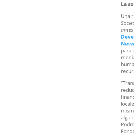
La so
Una r
Socied
antes
Deve
Netw
para 
media
human
recur
“Tran
reduc
finan
local
mismo
algun
Podmo
Fondo