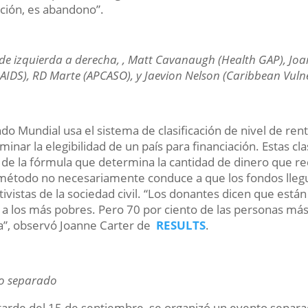
ición, es abandono”.
 de izquierda a derecha, , Matt Cavanaugh (Health GAP), Jo
AIDS), RD Marte (APCASO), y Jaevion Nelson (Caribbean Vuln
ndo Mundial usa el sistema de clasificación de nivel de re
minar la elegibilidad de un país para financiación. Estas 
 de la fórmula que determina la cantidad de dinero que r
método no necesariamente conduce a que los fondos llegu
ctivistas de la sociedad civil. “Los donantes dicen que est
r a los más pobres. Pero 70 por ciento de las personas m
”, observó Joanne Carter de
RESULTS
.
o separado
 tarde del 15 de septiembre, se organizó un evento separad