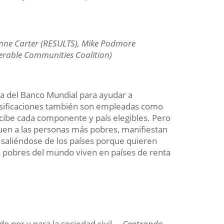
anne Carter (RESULTS), Mike Podmore
erable Communities Coalition)
nta del Banco Mundial para ayudar a
clasificaciones también son empleadas como
ecibe cada componente y país elegibles. Pero
en a las personas más pobres, manifiestan
án saliéndose de los países porque quieren
ás pobres del mundo viven en países de renta
o por y para la sociedad civil –
Centrando