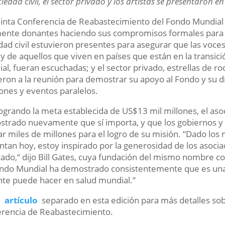
ciedad civil, el sector privado y los artistas se presentaron
inta Conferencia de Reabastecimiento del Fondo Mundial
ente donantes haciendo sus compromisos formales para l
dad civil estuvieron presentes para asegurar que las voces
 y de aquellos que viven en países que están en la transició
al, fueran escuchadas; y el sector privado, estrellas de roc
ieron a la reunión para demostrar su apoyo al Fondo y su
ones y eventos paralelos.
logrando la meta establecida de US$13 mil millones, el as
trado nuevamente que sí importa, y que los gobiernos y 
ar miles de millones para el logro de su misión. “Dado lo
ntan hoy, estoy inspirado por la generosidad de los asocia
tado,“ dijo Bill Gates, cuya fundación del mismo nombre 
ondo Mundial ha demostrado consistentemente que es una
te puede hacer en salud mundial.”
el
artículo
separado en esta edición para más detalles s
rencia de Reabastecimiento.