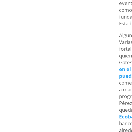
event
como 
funda
Estad
Algun
Varia
forta
quien
Gates
en el
pued
comen
a man
progr
Pérez
queda
Ecob
banco
alred