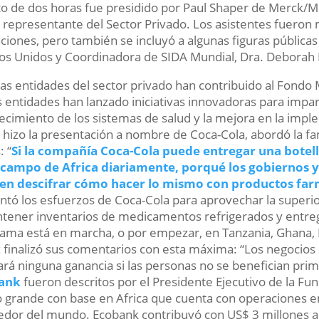
o de dos horas fue presidido por Paul Shaper de Merck/M
representante del Sector Privado. Los asistentes fueron 
ciones, pero también se incluyó a algunas figuras públicas
os Unidos y Coordinadora de SIDA Mundial, Dra. Deborah L
as entidades del sector privado han contribuido al Fondo 
s entidades han lanzado iniciativas innovadoras para impart
lecimiento de los sistemas de salud y la mejora en la imp
 hizo la presentación a nombre de Coca-Cola, abordó la 
: “
Si la compañía Coca-Cola puede entregar una botel
 campo de Africa diariamente, porqué los gobiernos y 
en descifrar cómo hacer lo mismo con productos far
tó los esfuerzos de Coca-Cola para aprovechar la superi
tener inventarios de medicamentos refrigerados y entreg
ama está en marcha, o por empezar, en Tanzania, Ghana, N
 finalizó sus comentarios con esta máxima: “Los negocios
rá ninguna ganancia si las personas no se benefician prim
ank
fueron descritos por el Presidente Ejecutivo de la Fu
 grande con base en Africa que cuenta con operaciones en 
edor del mundo. Ecobank contribuyó con US$ 3 millones a