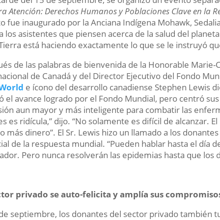
ra Atención: Derechos Humanos y Poblaciones Clave en la Re
o fue inaugurado por la Anciana Indígena Mohawk, Sedalia
 a los asistentes que piensen acerca de la salud del plane
 Tierra está haciendo exactamente lo que se le instruyó qu
és de las palabras de bienvenida de la Honorable Marie-C
nacional de Canadá y del Director Ejecutivo del Fondo Mun
 World
e ícono del desarrollo canadiense Stephen Lewis dio
itó el avance logrado por el Fondo Mundial, pero centró s
sión aun mayor y más inteligente para combatir las enfer
es es ridícula,” dijo. “No solamente es difícil de alcanzar.
 más dinero”. El Sr. Lewis hizo un llamado a los donant
ial de la respuesta mundial. “Pueden hablar hasta el día del
ador. Pero nunca resolverán las epidemias hasta que los 
ctor privado se auto-felicita y amplía sus compromiso
 de septiembre, los donantes del sector privado también t