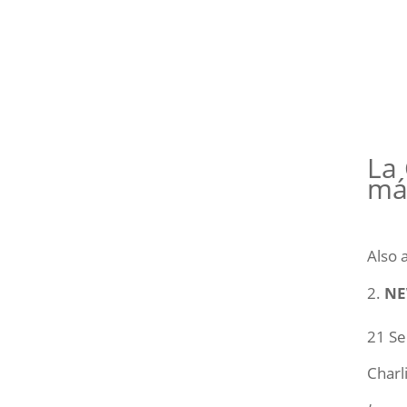
La
má
Also 
NE
21 Se
Charl