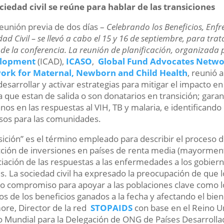
ciedad civil se reúne para hablar de las transiciones
eunión previa de dos días –
Celebrando los Beneficios, Enfr
ad Civil – se llevó a cabo el 15 y 16 de septiembre, para trata
 de la conferencia. La reunión de planificación, organizada
lopment
(ICAD),
ICASO
,
Global Fund Advocates Netw
ork for Maternal, Newborn and Child Health
, reunió 
desarrollar y activar estrategias para mitigar el impacto e
 que estan de salida o son donatarios en transición; gara
os en las respuestas al VIH, TB y malaria, e identificando
sos para las comunidades.
sición” es el término empleado para describir el proceso 
ción de inversiones en países de renta media (mayorment
ciación de las respuestas a las enfermedades a los gobiern
es. La sociedad civil ha expresado la preocupación de que
 compromiso para apoyar a las poblaciones clave como l
os de los beneficios ganados a la fecha y afectando el bie
re, Director de la red
STOPAIDS
con base en el Reino U
 Mundial para la Delegación de ONG de Países Desarrollado