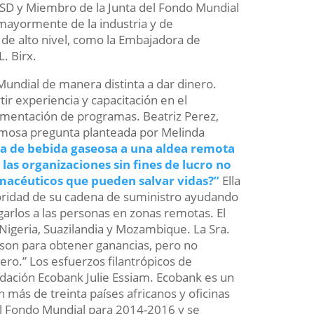
SD y Miembro de la Junta del Fondo Mundial
mayormente de la industria y de
 de alto nivel, como la Embajadora de
. Birx.
Mundial de manera distinta a dar dinero.
ir experiencia y capacitación en el
lementación de programas. Beatriz Perez,
famosa pregunta planteada por Melinda
la de bebida gaseosa a una aldea remota
las organizaciones sin fines de lucro no
macéuticos que pueden salvar vidas?”
Ella
oridad de su cadena de suministro ayudando
arlos a las personas en zonas remotas. El
igeria, Suazilandia y Mozambique. La Sra.
 son para obtener ganancias, pero no
ero.” Los esfuerzos filantrópicos de
ndación Ecobank Julie Essiam. Ecobank es un
más de treinta países africanos y oficinas
l Fondo Mundial para 2014-2016 y se