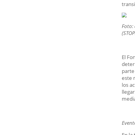
trans
Foto:
(STOP
El Fo
deter
parte
este 
los a
llega
media
Event
En la