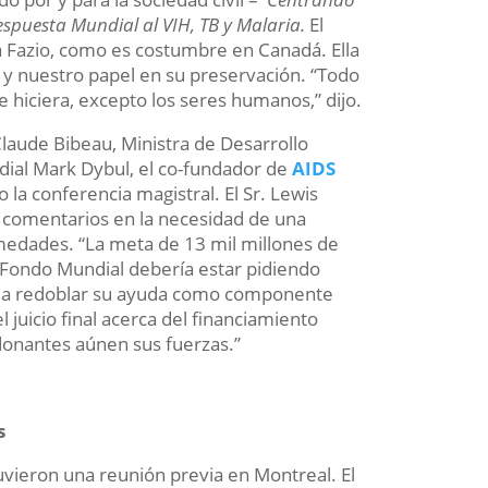
spuesta Mundial al VIH, TB y Malaria.
El
 Fazio, como es costumbre en Canadá. Ella
ta y nuestro papel en su preservación. “Todo
e hiciera, excepto los seres humanos,” dijo.
laude Bibeau, Ministra de Desarrollo
dial Mark Dybul, el co-fundador de
AIDS
 la conferencia magistral. El Sr. Lewis
us comentarios en la necesidad de una
medades. “La meta de 13 mil millones de
 El Fondo Mundial debería estar pidiendo
es a redoblar su ayuda como componente
 juicio final acerca del financiamiento
donantes aúnen sus fuerzas.”
s
uvieron una reunión previa en Montreal. El