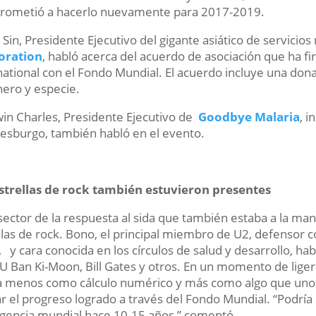
rometió a hacerlo nuevamente para 2017-2019.
 Sin, Presidente Ejecutivo del gigante asiático de servici
oration
, habló acerca del acuerdo de asociación que ha f
national con el Fondo Mundial. El acuerdo incluye una don
nero y especie.
in Charles, Presidente Ejecutivo de
Goodbye Malaria
, i
esburgo, también habló en el evento.
strellas de rock también estuvieron presentes
sector de la respuesta al sida que también estaba a la ma
llas de rock. Bono, el principal miembro de U2, defensor 
, y cara conocida en los círculos de salud y desarrollo, ha
U Ban Ki-Moon, Bill Gates y otros. En un momento de lig
 menos como cálculo numérico y más como algo que uno po
r el progreso logrado a través del Fondo Mundial. “Podría
encia mundial hace 10-15 años,” comentó.