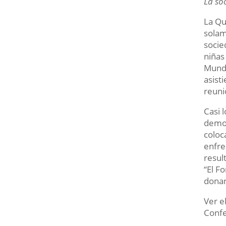
La so
La Qu
solam
socie
niñas
Mundi
asist
reuni
Casi 
demos
coloc
enfre
resul
“El F
donan
Ver 
Confe