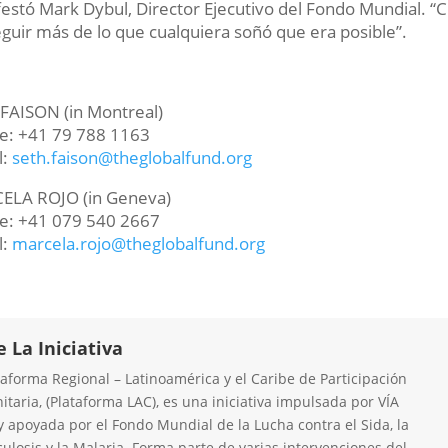
estó Mark Dybul, Director Ejecutivo del Fondo Mundial. 
guir más de lo que cualquiera soñó que era posible”.
FAISON (in Montreal)
e: +41 79 788 1163
l:
seth.faison@theglobalfund.org
ELA ROJO (in Geneva)
e: +41 079 540 2667
l:
marcela.rojo@theglobalfund.org
e La Iniciativa
taforma Regional – Latinoamérica y el Caribe de Participación
taria, (Plataforma LAC), es una iniciativa impulsada por VÍA
y apoyada por el Fondo Mundial de la Lucha contra el Sida, la
ulosis y la Malaria. Forma parte de varias intervenciones del