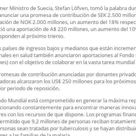
imer Ministro de Suecia, Stefan Löfven, tomó la palabra dur
anunciar una promesa de contribución de SEK 2.500 mill
ación de NOK 2.000 millones, un aumento del 18% respect
ió una aportación de A$ 220 millones, un aumento del 1
sponden al próximo trienio.
s países de ingresos bajos y medianos que están increme
nales en salud también anunciaron aportaciones al Fond
nes) con el objetivo de colaborar en la vasta tarea mundial
romesas de contribución anunciadas por donantes privados
adoras alcanzaron los US$ 250 millones para los próximos 
ior periodo de reposición.
ndo Mundial está comprometido en generar la máxima repe
cionando constantemente para encontrar maneras innova
es con los recursos de que dispone. Los programas financ
ermitido que 9,2 millones de personas reciban tratamiento 
rsonas sean tratadas por tuberculosis y se hayan distrib
ger a las familias de la malaria.