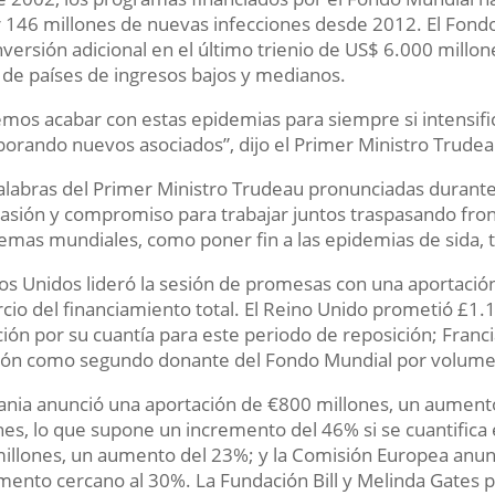
r 146 millones de nuevas infecciones desde 2012. El Fon
nversión adicional en el último trienio de US$ 6.000 mill
 de países de ingresos bajos y medianos.
mos acabar con estas epidemias para siempre si intensif
porando nuevos asociados”, dijo el Primer Ministro Trudea
alabras del Primer Ministro Trudeau pronunciadas durante
sión y compromiso para trabajar juntos traspasando fron
emas mundiales, como poner fin a las epidemias de sida, t
os Unidos lideró la sesión de promesas con una aportaci
rcio del financiamiento total. El Reino Unido prometió £1
ión por su cuantía para este periodo de reposición; Fran
ión como segundo donante del Fondo Mundial por volume
nia anunció una aportación de €800 millones, un aument
nes, lo que supone un incremento del 46% si se cuantifi
illones, un aumento del 23%; y la Comisión Europea anun
mento cercano al 30%. La Fundación Bill y Melinda Gates 