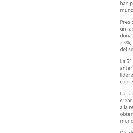
han p
mundi
Presi
un fa
donac
23%, 
del s
La 5ª
anter
líder
copre
La ca
crear
a la 
obten
mund
Desde