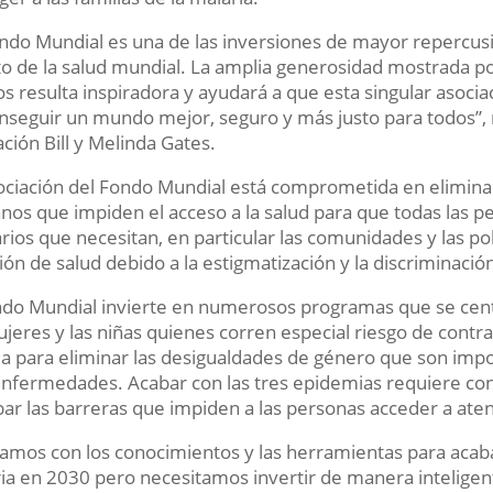
ondo Mundial es una de las inversiones de mayor repercu
o de la salud mundial. La amplia generosidad mostrada por
s resulta inspiradora y ayudará a que esta singular asocia
nseguir un mundo mejor, seguro y más justo para todos”, m
ción Bill y Melinda Gates.
ociación del Fondo Mundial está comprometida en eliminar
os que impiden el acceso a la salud para que todas las p
arios que necesitan, en particular las comunidades y las pob
ión de salud debido a la estigmatización y la discriminació
ndo Mundial invierte en numerosos programas que se cen
ujeres y las niñas quienes corren especial riesgo de contraer
ja para eliminar las desigualdades de género que son impo
enfermedades. Acabar con las tres epidemias requiere cont
bar las barreras que impiden a las personas acceder a aten
amos con los conocimientos y las herramientas para acaba
ia en 2030 pero necesitamos invertir de manera inteligen