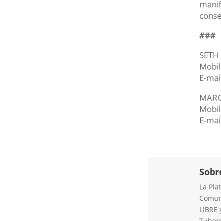
manif
conse
###
SETH 
Mobil
E-mai
MARC
Mobil
E-mai
Sobr
La Pla
Comuni
LIBRE 
Tuberc