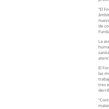
“El F
ámbit
nuevo
de co
Funda
La as
human
sanit
atenc
El Fo
las m
traba
tres 
derri
“Cont
malar