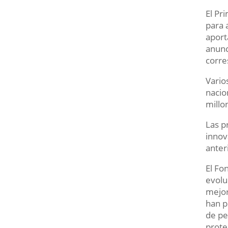
El Pr
para 
aport
anunc
corre
Vario
nacio
millo
Las p
innov
anter
El Fo
evolu
mejor
han p
de pe
prote