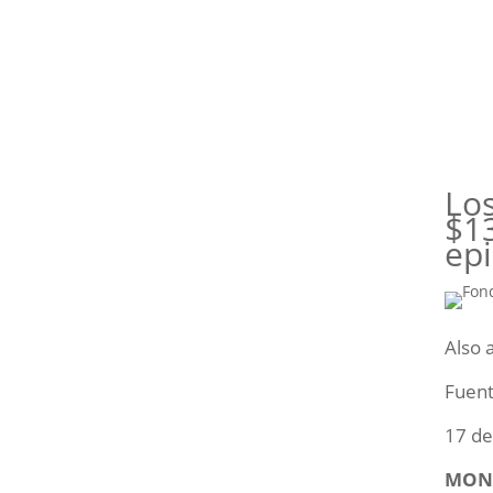
Lo
$13
ep
Also 
Fuen
17 de
MON