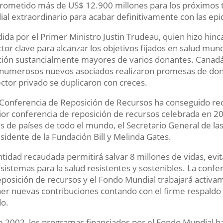
rometido más de US$ 12.900 millones para los próximos
al extraordinario para acabar definitivamente con las epid
dida por el Primer Ministro Justin Trudeau, quien hizo hinc
ctor clave para alcanzar los objetivos fijados en salud mun
ión sustancialmente mayores de varios donantes. Canadá
numerosos nuevos asociados realizaron promesas de dona
ector privado se duplicaron con creces.
 Conferencia de Reposición de Recursos ha conseguido re
ior conferencia de reposición de recursos celebrada en 20
es de países de todo el mundo, el Secretario General de la
sidente de la Fundación Bill y Melinda Gates.
ntidad recaudada permitirá salvar 8 millones de vidas, evi
 sistemas para la salud resistentes y sostenibles. La confer
reposición de recursos y el Fondo Mundial trabajará acti
er nuevas contribuciones contando con el firme respaldo de
o.
 2002, los programas financiados por el Fondo Mundial ha