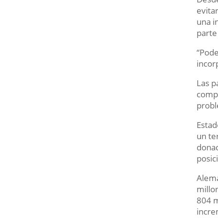
evita
una i
parte
“Pode
incor
Las p
compa
probl
Estad
un te
donac
posic
Alema
millo
804 m
incre