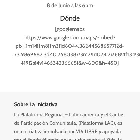
8 de Junio a las 6pm
Dónde
[googlemaps
https://www.google.com/maps/embed?
pb=!1m14!1m8!1m3!1d6044.362445686577!2d-
73.9869682!3d40.7580387!3m2!1i1024!2i768!4f13.
419!2s!4v1465342366651&w=600&h=450]
Sobre La Iniciativa
La Plataforma Regional – Latinoamérica y el Caribe
de Participación Comunitaria, (Plataforma LAC), es
una iniciativa impulsada por VÍA LIBRE y apoyada
por el Fondo Mundial de la Lucha contra el Sida, la