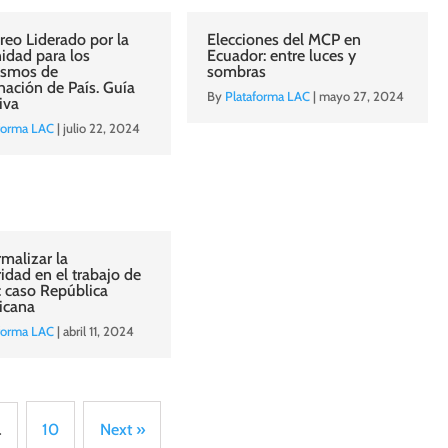
reo Liderado por la
Elecciones del MCP en
dad para los
Ecuador: entre luces y
ismos de
sombras
nación de País. Guía
By
Plataforma LAC
|
mayo 27, 2024
iva
forma LAC
|
julio 22, 2024
malizar la
idad en el trabajo de
 caso República
icana
forma LAC
|
abril 11, 2024
…
10
Next »