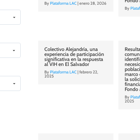
Fondo 
By
Plataforma LAC
|
enero 28, 2026
By
Plata
Colectivo Alejandría, una
Resulta
experiencia de participación
comuni
significativa en la respuesta
identif
al VIH en El Salvador
necesi
poblaci
By
Plataforma LAC
|
febrero 22,
marco 
2025
la soli
financi
Fondo
By
Plata
2025